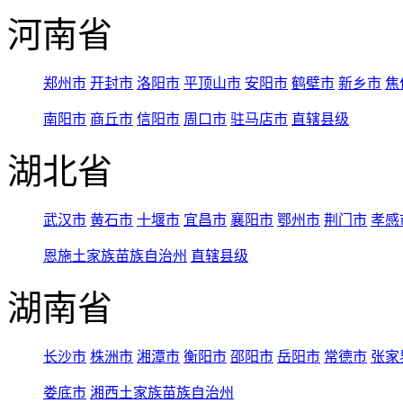
河南省
郑州市
开封市
洛阳市
平顶山市
安阳市
鹤壁市
新乡市
焦
南阳市
商丘市
信阳市
周口市
驻马店市
直辖县级
湖北省
武汉市
黄石市
十堰市
宜昌市
襄阳市
鄂州市
荆门市
孝感
恩施土家族苗族自治州
直辖县级
湖南省
长沙市
株洲市
湘潭市
衡阳市
邵阳市
岳阳市
常德市
张家
娄底市
湘西土家族苗族自治州