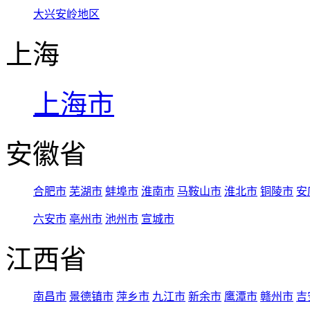
大兴安岭地区
上海
上海市
安徽省
合肥市
芜湖市
蚌埠市
淮南市
马鞍山市
淮北市
铜陵市
安
六安市
亳州市
池州市
宣城市
江西省
南昌市
景德镇市
萍乡市
九江市
新余市
鹰潭市
赣州市
吉