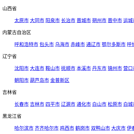
山西省
太原市
大同市
阳泉市
长治市
晋城市
朔州市
晋中市
运城
内蒙古自治区
呼和浩特市
包头市
乌海市
赤峰市
通辽市
鄂尔多斯市
呼
辽宁省
沈阳市
大连市
鞍山市
抚顺市
本溪市
丹东市
锦州市
营口
朝阳市
葫芦岛市
金普新区
吉林省
长春市
吉林市
四平市
辽源市
通化市
白山市
松原市
白城
黑龙江省
哈尔滨市
齐齐哈尔市
鸡西市
鹤岗市
双鸭山市
大庆市
伊