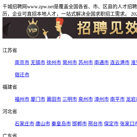
千城招聘网www.zpw.net是覆盖全国各省、市、区县的人
历，企业可直招本地人才，一站式解决全国求职招工需求。 2026
江苏省
南京市
无锡市
徐州市
常州市
苏州市
南通市
连云港市
淮
宿迁市
福建省
福州市
厦门市
莆田市
三明市
泉州市
漳州市
南平市
龙岩
河北省
石家庄市
唐山市
秦皇岛市
邯郸市
邢台市
保定市
张家口
广东省