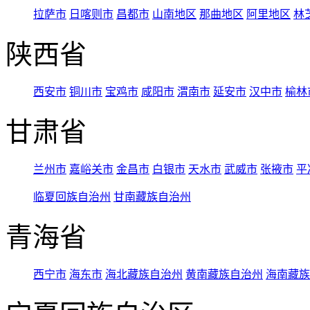
拉萨市
日喀则市
昌都市
山南地区
那曲地区
阿里地区
林
陕西省
西安市
铜川市
宝鸡市
咸阳市
渭南市
延安市
汉中市
榆林
甘肃省
兰州市
嘉峪关市
金昌市
白银市
天水市
武威市
张掖市
平
临夏回族自治州
甘南藏族自治州
青海省
西宁市
海东市
海北藏族自治州
黄南藏族自治州
海南藏族