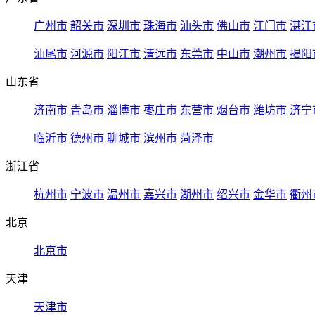
广州市
韶关市
深圳市
珠海市
汕头市
佛山市
江门市
湛江
汕尾市
河源市
阳江市
清远市
东莞市
中山市
潮州市
揭阳
山东省
济南市
青岛市
淄博市
枣庄市
东营市
烟台市
潍坊市
济宁
临沂市
德州市
聊城市
滨州市
菏泽市
浙江省
杭州市
宁波市
温州市
嘉兴市
湖州市
绍兴市
金华市
衢州
北京
北京市
天津
天津市