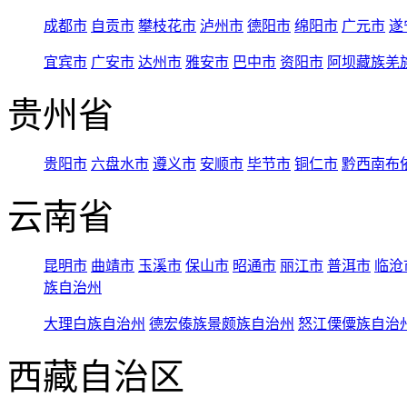
成都市
自贡市
攀枝花市
泸州市
德阳市
绵阳市
广元市
遂
宜宾市
广安市
达州市
雅安市
巴中市
资阳市
阿坝藏族羌
贵州省
贵阳市
六盘水市
遵义市
安顺市
毕节市
铜仁市
黔西南布
云南省
昆明市
曲靖市
玉溪市
保山市
昭通市
丽江市
普洱市
临沧
族自治州
大理白族自治州
德宏傣族景颇族自治州
怒江傈僳族自治
西藏自治区