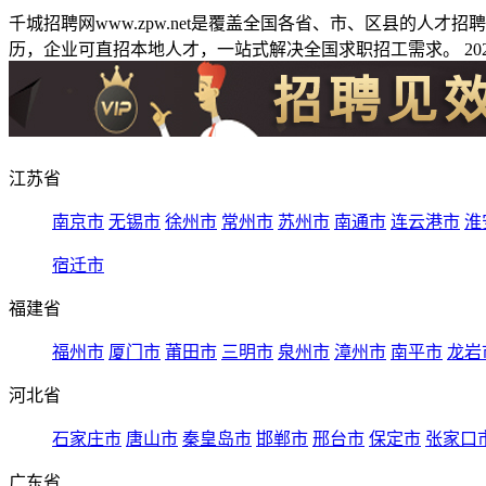
千城招聘网www.zpw.net是覆盖全国各省、市、区县的人
历，企业可直招本地人才，一站式解决全国求职招工需求。 2026
江苏省
南京市
无锡市
徐州市
常州市
苏州市
南通市
连云港市
淮
宿迁市
福建省
福州市
厦门市
莆田市
三明市
泉州市
漳州市
南平市
龙岩
河北省
石家庄市
唐山市
秦皇岛市
邯郸市
邢台市
保定市
张家口
广东省