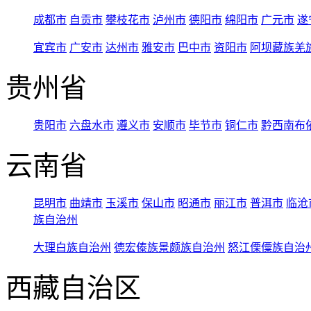
成都市
自贡市
攀枝花市
泸州市
德阳市
绵阳市
广元市
遂
宜宾市
广安市
达州市
雅安市
巴中市
资阳市
阿坝藏族羌
贵州省
贵阳市
六盘水市
遵义市
安顺市
毕节市
铜仁市
黔西南布
云南省
昆明市
曲靖市
玉溪市
保山市
昭通市
丽江市
普洱市
临沧
族自治州
大理白族自治州
德宏傣族景颇族自治州
怒江傈僳族自治
西藏自治区