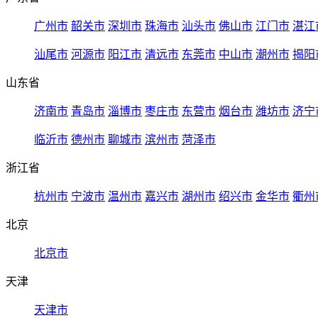
广州市
韶关市
深圳市
珠海市
汕头市
佛山市
江门市
湛江
汕尾市
河源市
阳江市
清远市
东莞市
中山市
潮州市
揭阳
山东省
济南市
青岛市
淄博市
枣庄市
东营市
烟台市
潍坊市
济宁
临沂市
德州市
聊城市
滨州市
菏泽市
浙江省
杭州市
宁波市
温州市
嘉兴市
湖州市
绍兴市
金华市
衢州
北京
北京市
天津
天津市