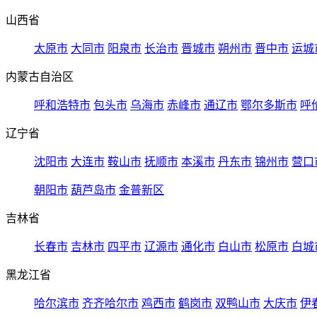
山西省
太原市
大同市
阳泉市
长治市
晋城市
朔州市
晋中市
运城
内蒙古自治区
呼和浩特市
包头市
乌海市
赤峰市
通辽市
鄂尔多斯市
呼
辽宁省
沈阳市
大连市
鞍山市
抚顺市
本溪市
丹东市
锦州市
营口
朝阳市
葫芦岛市
金普新区
吉林省
长春市
吉林市
四平市
辽源市
通化市
白山市
松原市
白城
黑龙江省
哈尔滨市
齐齐哈尔市
鸡西市
鹤岗市
双鸭山市
大庆市
伊