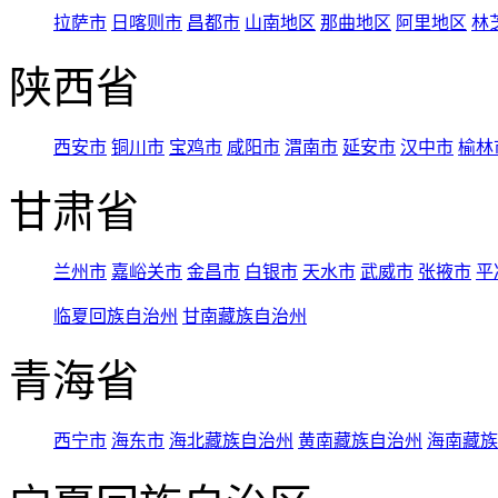
拉萨市
日喀则市
昌都市
山南地区
那曲地区
阿里地区
林
陕西省
西安市
铜川市
宝鸡市
咸阳市
渭南市
延安市
汉中市
榆林
甘肃省
兰州市
嘉峪关市
金昌市
白银市
天水市
武威市
张掖市
平
临夏回族自治州
甘南藏族自治州
青海省
西宁市
海东市
海北藏族自治州
黄南藏族自治州
海南藏族