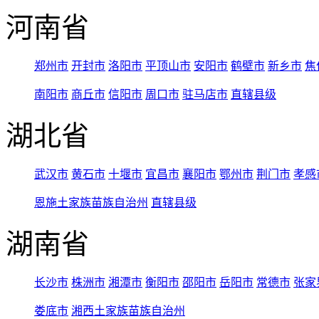
河南省
郑州市
开封市
洛阳市
平顶山市
安阳市
鹤壁市
新乡市
焦
南阳市
商丘市
信阳市
周口市
驻马店市
直辖县级
湖北省
武汉市
黄石市
十堰市
宜昌市
襄阳市
鄂州市
荆门市
孝感
恩施土家族苗族自治州
直辖县级
湖南省
长沙市
株洲市
湘潭市
衡阳市
邵阳市
岳阳市
常德市
张家
娄底市
湘西土家族苗族自治州