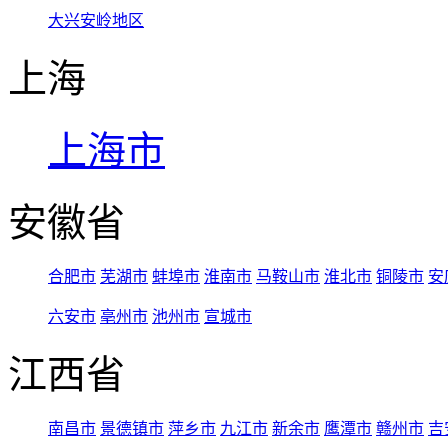
大兴安岭地区
上海
上海市
安徽省
合肥市
芜湖市
蚌埠市
淮南市
马鞍山市
淮北市
铜陵市
安
六安市
亳州市
池州市
宣城市
江西省
南昌市
景德镇市
萍乡市
九江市
新余市
鹰潭市
赣州市
吉