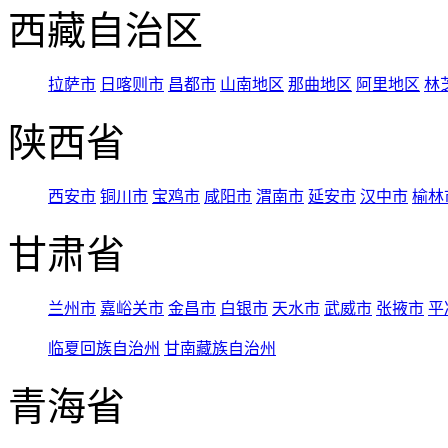
西藏自治区
拉萨市
日喀则市
昌都市
山南地区
那曲地区
阿里地区
林
陕西省
西安市
铜川市
宝鸡市
咸阳市
渭南市
延安市
汉中市
榆林
甘肃省
兰州市
嘉峪关市
金昌市
白银市
天水市
武威市
张掖市
平
临夏回族自治州
甘南藏族自治州
青海省