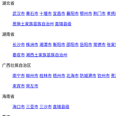
湖北省
武汉市
黄石市
十堰市
宜昌市
襄阳市
鄂州市
荆门市
孝感
恩施土家族苗族自治州
直辖县级
湖南省
长沙市
株洲市
湘潭市
衡阳市
邵阳市
岳阳市
常德市
张家
娄底市
湘西土家族苗族自治州
广西壮族自治区
南宁市
柳州市
桂林市
梧州市
北海市
防城港市
钦州市
贵
来宾市
崇左市
海南省
海口市
三亚市
三沙市
直辖县级