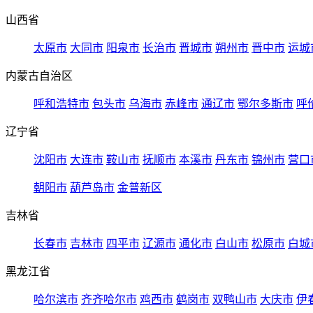
山西省
太原市
大同市
阳泉市
长治市
晋城市
朔州市
晋中市
运城
内蒙古自治区
呼和浩特市
包头市
乌海市
赤峰市
通辽市
鄂尔多斯市
呼
辽宁省
沈阳市
大连市
鞍山市
抚顺市
本溪市
丹东市
锦州市
营口
朝阳市
葫芦岛市
金普新区
吉林省
长春市
吉林市
四平市
辽源市
通化市
白山市
松原市
白城
黑龙江省
哈尔滨市
齐齐哈尔市
鸡西市
鹤岗市
双鸭山市
大庆市
伊