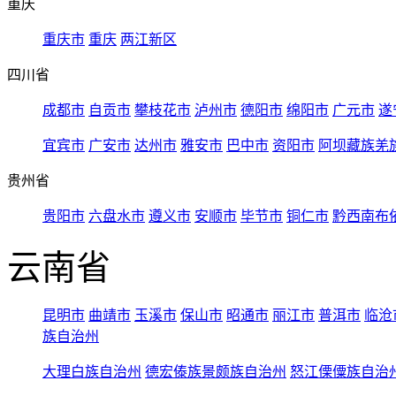
重庆
重庆市
重庆
两江新区
四川省
成都市
自贡市
攀枝花市
泸州市
德阳市
绵阳市
广元市
遂
宜宾市
广安市
达州市
雅安市
巴中市
资阳市
阿坝藏族羌
贵州省
贵阳市
六盘水市
遵义市
安顺市
毕节市
铜仁市
黔西南布
云南省
昆明市
曲靖市
玉溪市
保山市
昭通市
丽江市
普洱市
临沧
族自治州
大理白族自治州
德宏傣族景颇族自治州
怒江傈僳族自治