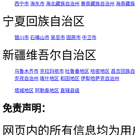
西宁市
海东市
海北藏族自治州
黄南藏族自治州
海南藏族
宁夏回族自治区
银川市
石嘴山市
吴忠市
固原市
中卫市
新疆维吾尔自治区
乌鲁木齐市
克拉玛依市
吐鲁番地区
哈密地区
昌吉回族自
克孜自治州
喀什地区
和田地区
伊犁哈萨克自治州
塔城地区
阿勒泰地区
直辖县级
免责声明：
网页内的所有信息均为用