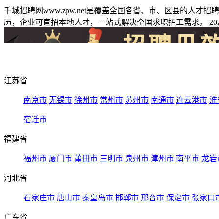
千城招聘网www.zpw.net是覆盖全国各省、市、区县的人
历，企业可直招本地人才，一站式解决全国求职招工需求。 2026
江苏省
南京市
无锡市
徐州市
常州市
苏州市
南通市
连云港市
淮
宿迁市
福建省
福州市
厦门市
莆田市
三明市
泉州市
漳州市
南平市
龙岩
河北省
石家庄市
唐山市
秦皇岛市
邯郸市
邢台市
保定市
张家口
广东省