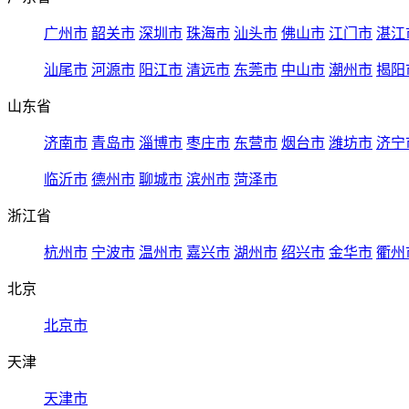
广州市
韶关市
深圳市
珠海市
汕头市
佛山市
江门市
湛江
汕尾市
河源市
阳江市
清远市
东莞市
中山市
潮州市
揭阳
山东省
济南市
青岛市
淄博市
枣庄市
东营市
烟台市
潍坊市
济宁
临沂市
德州市
聊城市
滨州市
菏泽市
浙江省
杭州市
宁波市
温州市
嘉兴市
湖州市
绍兴市
金华市
衢州
北京
北京市
天津
天津市