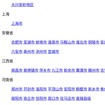
大兴安岭地区
上海
上海市
安徽省
合肥市
芜湖市
蚌埠市
淮南市
马鞍山市
淮北市
铜陵市
安
六安市
亳州市
池州市
宣城市
江西省
南昌市
景德镇市
萍乡市
九江市
新余市
鹰潭市
赣州市
吉
河南省
郑州市
开封市
洛阳市
平顶山市
安阳市
鹤壁市
新乡市
焦
南阳市
商丘市
信阳市
周口市
驻马店市
直辖县级