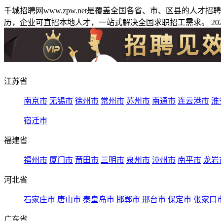
千城招聘网www.zpw.net是覆盖全国各省、市、区县的人
历，企业可直招本地人才，一站式解决全国求职招工需求。 2026
江苏省
南京市
无锡市
徐州市
常州市
苏州市
南通市
连云港市
淮
宿迁市
福建省
福州市
厦门市
莆田市
三明市
泉州市
漳州市
南平市
龙岩
河北省
石家庄市
唐山市
秦皇岛市
邯郸市
邢台市
保定市
张家口
广东省