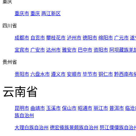
重庆
重庆市
重庆
两江新区
四川省
成都市
自贡市
攀枝花市
泸州市
德阳市
绵阳市
广元市
遂
宜宾市
广安市
达州市
雅安市
巴中市
资阳市
阿坝藏族羌
贵州省
贵阳市
六盘水市
遵义市
安顺市
毕节市
铜仁市
黔西南布
云南省
昆明市
曲靖市
玉溪市
保山市
昭通市
丽江市
普洱市
临沧
族自治州
大理白族自治州
德宏傣族景颇族自治州
怒江傈僳族自治