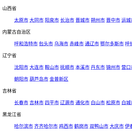
山西省
太原市
大同市
阳泉市
长治市
晋城市
朔州市
晋中市
运城
内蒙古自治区
呼和浩特市
包头市
乌海市
赤峰市
通辽市
鄂尔多斯市
呼
辽宁省
沈阳市
大连市
鞍山市
抚顺市
本溪市
丹东市
锦州市
营口
朝阳市
葫芦岛市
金普新区
吉林省
长春市
吉林市
四平市
辽源市
通化市
白山市
松原市
白城
黑龙江省
哈尔滨市
齐齐哈尔市
鸡西市
鹤岗市
双鸭山市
大庆市
伊