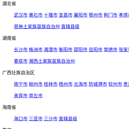
湖北省
武汉市
黄石市
十堰市
宜昌市
襄阳市
鄂州市
荆门市
孝感
恩施土家族苗族自治州
直辖县级
湖南省
长沙市
株洲市
湘潭市
衡阳市
邵阳市
岳阳市
常德市
张家
娄底市
湘西土家族苗族自治州
广西壮族自治区
南宁市
柳州市
桂林市
梧州市
北海市
防城港市
钦州市
贵
来宾市
崇左市
海南省
海口市
三亚市
三沙市
直辖县级