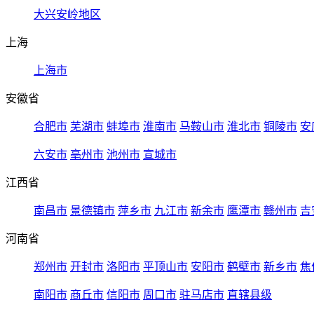
大兴安岭地区
上海
上海市
安徽省
合肥市
芜湖市
蚌埠市
淮南市
马鞍山市
淮北市
铜陵市
安
六安市
亳州市
池州市
宣城市
江西省
南昌市
景德镇市
萍乡市
九江市
新余市
鹰潭市
赣州市
吉
河南省
郑州市
开封市
洛阳市
平顶山市
安阳市
鹤壁市
新乡市
焦
南阳市
商丘市
信阳市
周口市
驻马店市
直辖县级