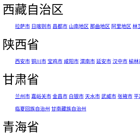
西藏自治区
拉萨市
日喀则市
昌都市
山南地区
那曲地区
阿里地区
林
陕西省
西安市
铜川市
宝鸡市
咸阳市
渭南市
延安市
汉中市
榆林
甘肃省
兰州市
嘉峪关市
金昌市
白银市
天水市
武威市
张掖市
平
临夏回族自治州
甘南藏族自治州
青海省