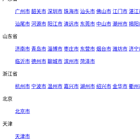
广州市
韶关市
深圳市
珠海市
汕头市
佛山市
江门市
湛江
汕尾市
河源市
阳江市
清远市
东莞市
中山市
潮州市
揭阳
山东省
济南市
青岛市
淄博市
枣庄市
东营市
烟台市
潍坊市
济宁
临沂市
德州市
聊城市
滨州市
菏泽市
浙江省
杭州市
宁波市
温州市
嘉兴市
湖州市
绍兴市
金华市
衢州
北京
北京市
天津
天津市